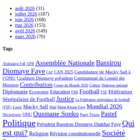
août 2026
(31)
juillet 2026
(187)
juin 2026
(168)
mai 2026
(153)
avril 2026
(149)
mars 2026
(70)
Tags
Bassirou
Assemblée Nationale
APR
Abdoulaye Fall
Diomaye Faye
Candidature de Macky Sall à
CAN 2025
CAF
l’ONU
Coalition Diomaye président
Communiqué du Conseil des
Contribution
Ministres
Coupe du Monde 2026
Culture
Dialogue national
Football
Diplomatie
Fédération
Economie
Education
FMI
FSF
Justice
Sénégalaise de Football
La Fédération sénégalaise de football
Mondial 2026
Macky Sall
Lutte
Mali
Marie Khone Faye
(FSF)
Ousmane Sonko
Pastef
Nécrologie
ONU
Pape Thiaw
Politique
Qui
Président Bassirou Diomaye Diakhar Faye
est qui?
Société
Religion
Révision constitutionnelle