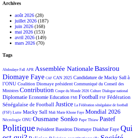
Archives
août 2026
(28)
juillet 2026
(187)
juin 2026
(168)
mai 2026
(153)
avril 2026
(149)
mars 2026
(70)
Tags
Bassirou
Assemblée Nationale
APR
Abdoulaye Fall
Diomaye Faye
Candidature de Macky Sall à
CAN 2025
CAF
l’ONU
Coalition Diomaye président
Communiqué du Conseil des
Contribution
Ministres
Coupe du Monde 2026
Culture
Dialogue national
Football
Diplomatie
Fédération
Economie
Education
FMI
FSF
Justice
Sénégalaise de Football
La Fédération sénégalaise de football
Mondial 2026
Macky Sall
Lutte
Mali
Marie Khone Faye
(FSF)
Ousmane Sonko
Pastef
Nécrologie
ONU
Pape Thiaw
Politique
Qui
Président Bassirou Diomaye Diakhar Faye
est qui?
Société