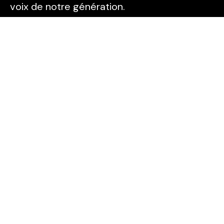
voix de notre génération.
Pages
Accueil
A propos
Articles
Contact
Nos émissions