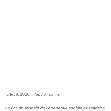
ET LES JEUNES
Home
ACTUALITES
Dakar lance le FORA’ESS 2026 : l’économie sociale
et solidaire mise sur les femmes et les jeunes
juillet 8, 2026
Papy Simon Fal
Le Forum africain de l’économie sociale et solidaire,