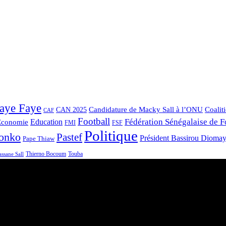
aye Faye
Candidature de Macky Sall à l’ONU
Coalit
CAN 2025
CAF
Football
Fédération Sénégalaise de F
Economie
Education
FMI
FSF
Politique
onko
Pastef
Président Bassirou Dioma
Pape Thiaw
Touba
Thierno Bocoum
ssane Sall