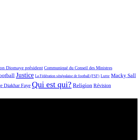
ion Diomaye président
Communiqué du Conseil des Ministres
Justice
ootball
Macky Sall
Lutte
La Fédération sénégalaise de football (FSF)
Qui est qui?
Religion
ye Diakhar Faye
Révision