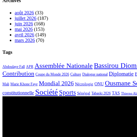
Archives
août 2026
(33)
juillet 2026
(187)
juin 2026
(168)
mai 2026
(153)
avril 2026
(149)
mars 2026
(70)
Tags
Bassirou Diom
Assemblée Nationale
APR
Abdoulaye Fall
Contribution
Diplomatie
Coupe du Monde 2026
Culture
Dialogue national
Ousmane S
Mondial 2026
Nécrologie
ONU
Mali
Marie Khone Faye
Société
Sports
constitutionnelle
Sénégal
TAS
Tabaski 2026
Thierno Ala