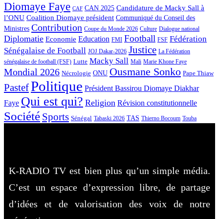
Diomaye Faye
Candidature de Macky Sall à
CAN 2025
CAF
l’ONU
Coalition Diomaye président
Communiqué du Conseil des
Contribution
Ministres
Coupe du Monde 2026
Culture
Dialogue national
Football
Diplomatie
Fédération
Economie
Education
FMI
FSF
Justice
Sénégalaise de Football
JOJ Dakar-2026
La Fédération
Macky Sall
Lutte
Mali
Marie Khone Faye
sénégalaise de football (FSF)
Ousmane Sonko
Mondial 2026
Nécrologie
ONU
Pape Thiaw
Politique
Pastef
Président Bassirou Diomaye Diakhar
Qui est qui?
Religion
Faye
Révision constitutionnelle
Société
Sports
Sénégal
TAS
Touba
Tabaski 2026
Thierno Bocoum
K-RADIO TV est bien plus qu’un simple média.
C’est un espace d’expression libre, de partage
d’idées et de valorisation des voix de notre