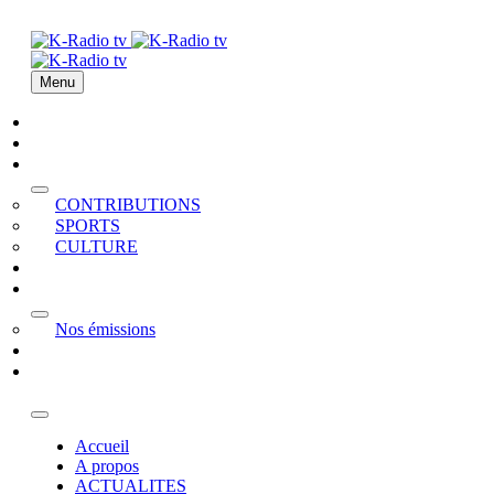
Menu
Accueil
A propos
ACTUALITES
CONTRIBUTIONS
SPORTS
CULTURE
PODCAST
MEDIATHEQUE
Nos émissions
QUI EST QUI
Contact
Accueil
A propos
ACTUALITES