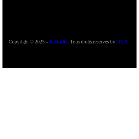
Copyright © 2025 –
K-Radio.
Tous droits reservés by
iTEA
Title
.