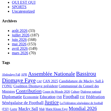
QUI EST QUI
SPORTS
Uncategorized
Archives
août 2026
(33)
juillet 2026
(187)
juin 2026
(168)
mai 2026
(153)
avril 2026
(149)
mars 2026
(70)
Tags
Bassirou
Assemblée Nationale
APR
Abdoulaye Fall
Diomaye Faye
Candidature de Macky Sall à
CAN 2025
CAF
l’ONU
Coalition Diomaye président
Communiqué du Conseil des
Contribution
Ministres
Coupe du Monde 2026
Culture
Dialogue national
Football
Diplomatie
Fédération
Economie
Education
FMI
FSF
Justice
Sénégalaise de Football
La Fédération sénégalaise de football
Mondial 2026
Macky Sall
Lutte
Mali
Marie Khone Faye
(FSF)