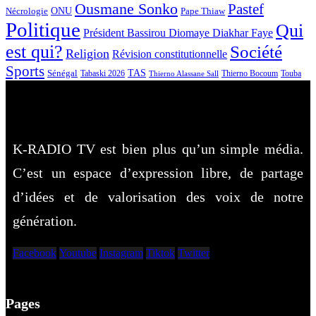
Ousmane Sonko
Pastef
Nécrologie
ONU
Pape Thiaw
Politique
Qui
Président Bassirou Diomaye Diakhar Faye
est qui?
Société
Religion
Révision constitutionnelle
Sports
Sénégal
TAS
Touba
Tabaski 2026
Thierno Bocoum
Thierno Alassane Sall
K-RADIO TV est bien plus qu’un simple média.
C’est un espace d’expression libre, de partage
d’idées et de valorisation des voix de notre
génération.
Facebook
Youtube
Instagram
Tiktok
Twitter
Pages