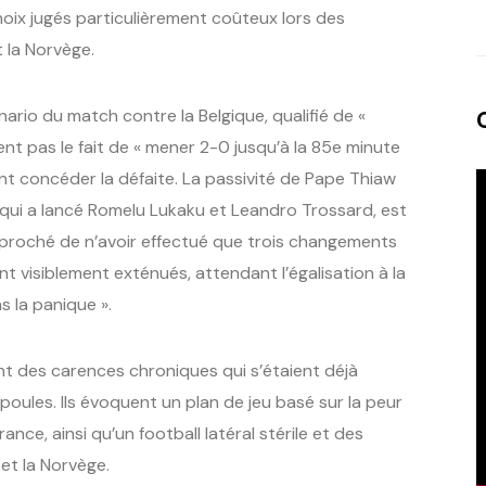
choix jugés particulièrement coûteux lors des
 la Norvège.
nario du match contre la Belgique, qualifié de «
ent pas le fait de « mener 2-0 jusqu’à la 85e minute
nt concéder la défaite. La passivité de Pape Thiaw
 qui a lancé Romelu Lukaku et Leandro Trossard, est
eproché de n’avoir effectué que trois changements
ent visiblement exténués, attendant l’égalisation à la
 la panique ».
ent des carences chroniques qui s’étaient déjà
oules. Ils évoquent un plan de jeu basé sur la peur
ance, ainsi qu’un football latéral stérile et des
et la Norvège.