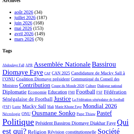
Archives
août 2026
(34)
juillet 2026
(187)
juin 2026
(168)
mai 2026
(153)
avril 2026
(149)
mars 2026
(70)
Tags
Bassirou
Assemblée Nationale
APR
Abdoulaye Fall
Diomaye Faye
Candidature de Macky Sall à
CAN 2025
CAF
l’ONU
Coalition Diomaye président
Communiqué du Conseil des
Contribution
Ministres
Coupe du Monde 2026
Culture
Dialogue national
Football
Diplomatie
Fédération
Economie
Education
FMI
FSF
Justice
Sénégalaise de Football
La Fédération sénégalaise de football
Mondial 2026
Macky Sall
Lutte
Mali
Marie Khone Faye
(FSF)
Ousmane Sonko
Pastef
Nécrologie
ONU
Pape Thiaw
Politique
Qui
Président Bassirou Diomaye Diakhar Faye
est qui?
Société
Religion
Révision constitutionnelle