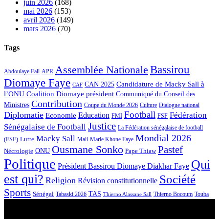
juin 2026
(168)
mai 2026
(153)
avril 2026
(149)
mars 2026
(70)
Tags
Bassirou
Assemblée Nationale
APR
Abdoulaye Fall
Diomaye Faye
Candidature de Macky Sall à
CAN 2025
CAF
l’ONU
Coalition Diomaye président
Communiqué du Conseil des
Contribution
Ministres
Coupe du Monde 2026
Culture
Dialogue national
Football
Diplomatie
Fédération
Economie
Education
FMI
FSF
Justice
Sénégalaise de Football
La Fédération sénégalaise de football
Mondial 2026
Macky Sall
Lutte
Mali
Marie Khone Faye
(FSF)
Ousmane Sonko
Pastef
Nécrologie
ONU
Pape Thiaw
Politique
Qui
Président Bassirou Diomaye Diakhar Faye
est qui?
Société
Religion
Révision constitutionnelle
Sports
Sénégal
TAS
Touba
Tabaski 2026
Thierno Bocoum
Thierno Alassane Sall