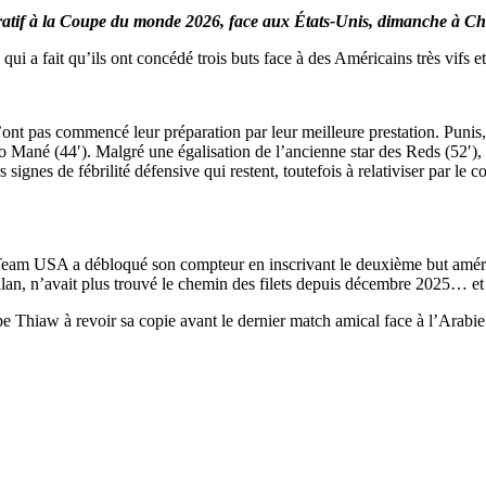
atif à la Coupe du monde 2026, face aux États-Unis, dimanche à Cha
 qui a fait qu’ils ont concédé trois buts face à des Américains très vifs 
’ont pas commencé leur préparation par leur meilleure prestation. Punis, 
dio Mané (44′). Malgré une égalisation de l’ancienne star des Reds (52
rs signes de fébrilité défensive qui restent, toutefois à relativiser par 
 Team USA a débloqué son compteur en inscrivant le deuxième but améri
an, n’avait plus trouvé le chemin des filets depuis décembre 2025… et
e Thiaw à revoir sa copie avant le dernier match amical face à l’Arabie 