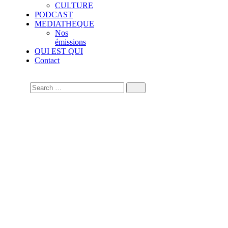
CULTURE
PODCAST
MEDIATHEQUE
Nos
émissions
QUI EST QUI
Contact
Figas 2026 France : La
Diva africaine Sayon