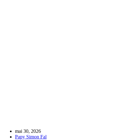
Camara à l’honneur
Home
CULTURE
Figas 2026 France : La Diva africaine Sayon Camara à l’honneur
mai 30, 2026
Papy Simon Fal