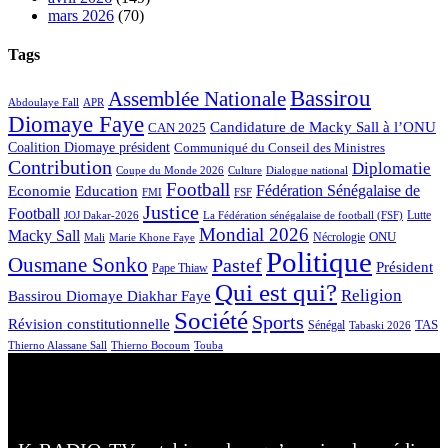
mars 2026
(70)
Tags
Bassirou
Assemblée Nationale
APR
Abdoulaye Fall
Diomaye Faye
Candidature de Macky Sall à l’ONU
CAN 2025
Coalition Diomaye président
Communiqué du Conseil des Ministres
Contribution
Diplomatie
Coupe du Monde 2026
Culture
Dialogue national
Football
Fédération Sénégalaise de
Education
Economie
FMI
FSF
Justice
Football
Lutte
JOJ Dakar-2026
La Fédération sénégalaise de football (FSF)
Mondial 2026
Macky Sall
ONU
Nécrologie
Mali
Marie Khone Faye
Politique
Ousmane Sonko
Pastef
Président
Pape Thiaw
Qui est qui?
Religion
Bassirou Diomaye Diakhar Faye
Société
Sports
Révision constitutionnelle
TAS
Sénégal
Tabaski 2026
Touba
Thierno Alassane Sall
Thierno Bocoum