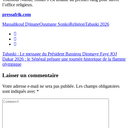
l’office religieux.
pressafrik.com
Massalikoul Djinane
Ousmane Sonko
Religion
Tabaski 2026
Tabaski : Le message du Président Bassirou Diomaye Faye
JOJ
Dakar 2026 : le Sénégal prépare une tournée historique de la flamme
olympique
Laisser un commentaire
Votre adresse e-mail ne sera pas publiée.
Les champs obligatoires
sont indiqués avec
*