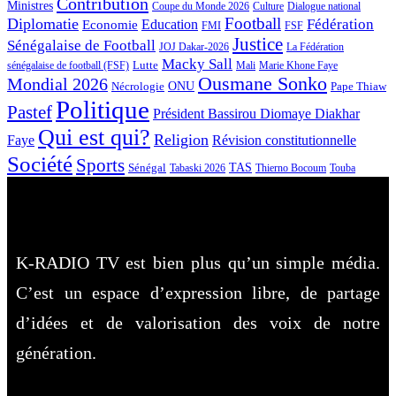
Contribution
Ministres
Coupe du Monde 2026
Culture
Dialogue national
Football
Diplomatie
Fédération
Economie
Education
FMI
FSF
Justice
Sénégalaise de Football
JOJ Dakar-2026
La Fédération
Macky Sall
Lutte
Mali
Marie Khone Faye
sénégalaise de football (FSF)
Ousmane Sonko
Mondial 2026
Nécrologie
ONU
Pape Thiaw
Politique
Pastef
Président Bassirou Diomaye Diakhar
Qui est qui?
Religion
Faye
Révision constitutionnelle
Société
Sports
Sénégal
TAS
Touba
Tabaski 2026
Thierno Bocoum
K-RADIO TV est bien plus qu’un simple média.
C’est un espace d’expression libre, de partage
d’idées et de valorisation des voix de notre
génération.