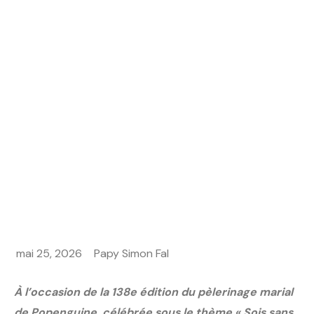
Home
A LA UNE
Popenguine 2026 : Un appel à l’espérance, au
dialogue et à la cohésion sociale
mai 25, 2026
Papy Simon Fal
À l’occasion de la 138e édition du pèlerinage marial
de Popenguine, célébrée sous le thème « Sois sans