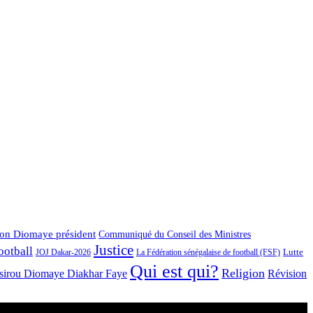
ion Diomaye président
Communiqué du Conseil des Ministres
Justice
ootball
Lutte
JOJ Dakar-2026
La Fédération sénégalaise de football (FSF)
Qui est qui?
Religion
ssirou Diomaye Diakhar Faye
Révision