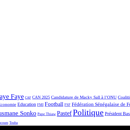
aye Faye
Candidature de Macky Sall à l’ONU
Coalit
CAN 2025
CAF
Football
Fédération Sénégalaise de F
Economie
Education
FMI
FSF
Politique
usmane Sonko
Pastef
Président Ba
Pape Thiaw
Touba
ocoum