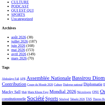
CULTURE
PODCAST
QUI EST QUI
SPORTS
Uncategorized
Archives
août 2026
(38)
juillet 2026
(187)
juin 2026
(168)
mai 2026
(153)
avril 2026
(149)
mars 2026
(70)
Tags
Bassirou Diom
Assemblée Nationale
APR
Abdoulaye Fall
Contribution
Diplomatie
Coupe du Monde 2026
Culture
Dialogue national
O
Mondial 2026
Macky Sall
Nécrologie
ONU
Mali
Marie Khone Faye
Société
Sports
constitutionnelle
Sénégal
TAS
Tabaski 2026
Thierno B