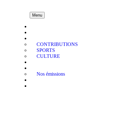
Menu
Accueil
A propos
ACTUALITES
CONTRIBUTIONS
SPORTS
CULTURE
PODCAST
MEDIATHEQUE
Nos émissions
QUI EST QUI
Contact