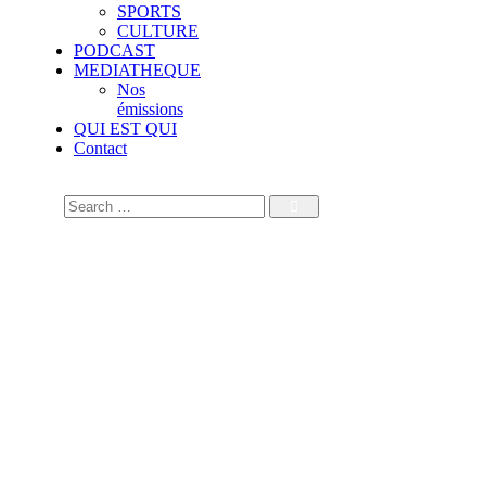
SPORTS
CULTURE
PODCAST
MEDIATHEQUE
Nos
émissions
QUI EST QUI
Contact
Limogeage de Sonko de
la primature : Un séisme