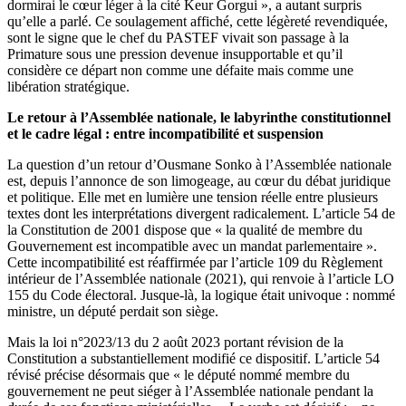
dormirai le cœur léger à la cité Keur Gorgui », a autant surpris
qu’elle a parlé. Ce soulagement affiché, cette légèreté revendiquée,
sont le signe que le chef du PASTEF vivait son passage à la
Primature sous une pression devenue insupportable et qu’il
considère ce départ non comme une défaite mais comme une
libération stratégique.
Le retour à l’Assemblée nationale, le labyrinthe constitutionnel
et le cadre légal : entre incompatibilité et suspension
La question d’un retour d’Ousmane Sonko à l’Assemblée nationale
est, depuis l’annonce de son limogeage, au cœur du débat juridique
et politique. Elle met en lumière une tension réelle entre plusieurs
textes dont les interprétations divergent radicalement. L’article 54 de
la Constitution de 2001 dispose que « la qualité de membre du
Gouvernement est incompatible avec un mandat parlementaire ».
Cette incompatibilité est réaffirmée par l’article 109 du Règlement
intérieur de l’Assemblée nationale (2021), qui renvoie à l’article LO
155 du Code électoral. Jusque-là, la logique était univoque : nommé
ministre, un député perdait son siège.
Mais la loi n°2023/13 du 2 août 2023 portant révision de la
Constitution a substantiellement modifié ce dispositif. L’article 54
révisé précise désormais que « le député nommé membre du
gouvernement ne peut siéger à l’Assemblée nationale pendant la