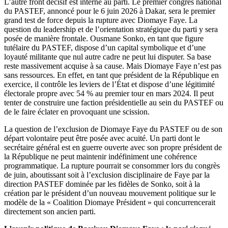
L’autre front décisif est interne au parti. Le premier congrès national
du PASTEF, annoncé pour le 6 juin 2026 à Dakar, sera le premier
grand test de force depuis la rupture avec Diomaye Faye. La
question du leadership et de l’orientation stratégique du parti y sera
posée de manière frontale. Ousmane Sonko, en tant que figure
tutélaire du PASTEF, dispose d’un capital symbolique et d’une
loyauté militante que nul autre cadre ne peut lui disputer. Sa base
reste massivement acquise à sa cause. Mais Diomaye Faye n’est pas
sans ressources. En effet, en tant que président de la République en
exercice, il contrôle les leviers de l’État et dispose d’une légitimité
électorale propre avec 54 % au premier tour en mars 2024. Il peut
tenter de construire une faction présidentielle au sein du PASTEF ou
de le faire éclater en provoquant une scission.
La question de l’exclusion de Diomaye Faye du PASTEF ou de son
départ volontaire peut être posée avec acuité. Un parti dont le
secrétaire général est en guerre ouverte avec son propre président de
la République ne peut maintenir indéfiniment une cohérence
programmatique. La rupture pourrait se consommer lors du congrès
de juin, aboutissant soit à l’exclusion disciplinaire de Faye par la
direction PASTEF dominée par les fidèles de Sonko, soit à la
création par le président d’un nouveau mouvement politique sur le
modèle de la « Coalition Diomaye Président » qui concurrencerait
directement son ancien parti.