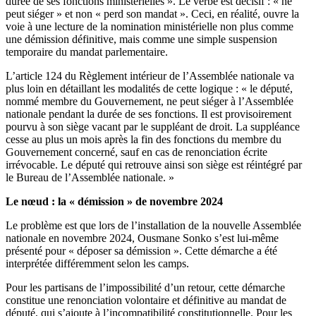
durée de ses fonctions ministérielles ». Le verbe est décisif : « ne
peut siéger » et non « perd son mandat ». Ceci, en réalité, ouvre la
voie à une lecture de la nomination ministérielle non plus comme
une démission définitive, mais comme une simple suspension
temporaire du mandat parlementaire.
L’article 124 du Règlement intérieur de l’Assemblée nationale va
plus loin en détaillant les modalités de cette logique : « le député,
nommé membre du Gouvernement, ne peut siéger à l’Assemblée
nationale pendant la durée de ses fonctions. Il est provisoirement
pourvu à son siège vacant par le suppléant de droit. La suppléance
cesse au plus un mois après la fin des fonctions du membre du
Gouvernement concerné, sauf en cas de renonciation écrite
irrévocable. Le député qui retrouve ainsi son siège est réintégré par
le Bureau de l’Assemblée nationale. »
Le nœud : la « démission » de novembre 2024
Le problème est que lors de l’installation de la nouvelle Assemblée
nationale en novembre 2024, Ousmane Sonko s’est lui-même
présenté pour « déposer sa démission ». Cette démarche a été
interprétée différemment selon les camps.
Pour les partisans de l’impossibilité d’un retour, cette démarche
constitue une renonciation volontaire et définitive au mandat de
député, qui s’ajoute à l’incompatibilité constitutionnelle. Pour les