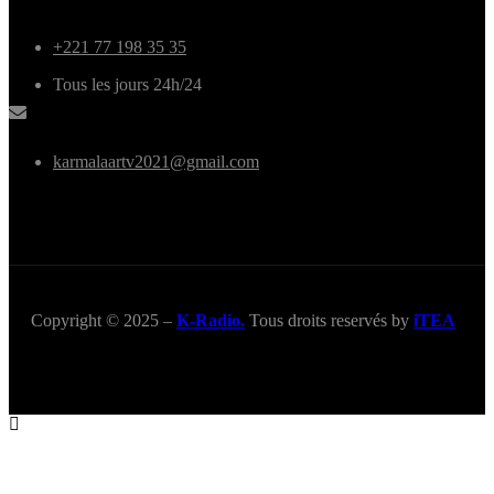
+221 77 198 35 35
Tous les jours 24h/24
karmalaartv2021@gmail.com
Copyright © 2025 –
K-Radio.
Tous droits reservés by
iTEA
Title
.