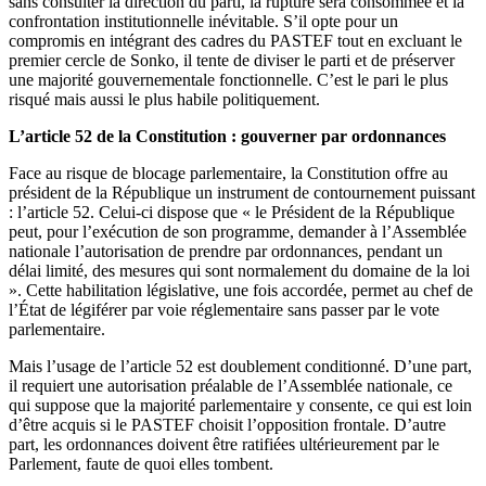
sans consulter la direction du parti, la rupture sera consommée et la
confrontation institutionnelle inévitable. S’il opte pour un
compromis en intégrant des cadres du PASTEF tout en excluant le
premier cercle de Sonko, il tente de diviser le parti et de préserver
une majorité gouvernementale fonctionnelle. C’est le pari le plus
risqué mais aussi le plus habile politiquement.
L’article 52 de la Constitution : gouverner par ordonnances
Face au risque de blocage parlementaire, la Constitution offre au
président de la République un instrument de contournement puissant
: l’article 52. Celui-ci dispose que « le Président de la République
peut, pour l’exécution de son programme, demander à l’Assemblée
nationale l’autorisation de prendre par ordonnances, pendant un
délai limité, des mesures qui sont normalement du domaine de la loi
». Cette habilitation législative, une fois accordée, permet au chef de
l’État de légiférer par voie réglementaire sans passer par le vote
parlementaire.
Mais l’usage de l’article 52 est doublement conditionné. D’une part,
il requiert une autorisation préalable de l’Assemblée nationale, ce
qui suppose que la majorité parlementaire y consente, ce qui est loin
d’être acquis si le PASTEF choisit l’opposition frontale. D’autre
part, les ordonnances doivent être ratifiées ultérieurement par le
Parlement, faute de quoi elles tombent.