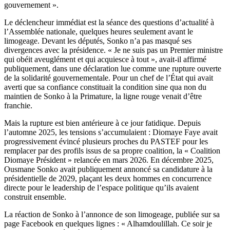
gouvernement ».
Le déclencheur immédiat est la séance des questions d’actualité à
l’Assemblée nationale, quelques heures seulement avant le
limogeage. Devant les députés, Sonko n’a pas masqué ses
divergences avec la présidence. « Je ne suis pas un Premier ministre
qui obéit aveuglément et qui acquiesce à tout », avait-il affirmé
publiquement, dans une déclaration lue comme une rupture ouverte
de la solidarité gouvernementale. Pour un chef de l’État qui avait
averti que sa confiance constituait la condition sine qua non du
maintien de Sonko à la Primature, la ligne rouge venait d’être
franchie.
Mais la rupture est bien antérieure à ce jour fatidique. Depuis
l’automne 2025, les tensions s’accumulaient : Diomaye Faye avait
progressivement évincé plusieurs proches du PASTEF pour les
remplacer par des profils issus de sa propre coalition, la « Coalition
Diomaye Président » relancée en mars 2026. En décembre 2025,
Ousmane Sonko avait publiquement annoncé sa candidature à la
présidentielle de 2029, plaçant les deux hommes en concurrence
directe pour le leadership de l’espace politique qu’ils avaient
construit ensemble.
La réaction de Sonko à l’annonce de son limogeage, publiée sur sa
page Facebook en quelques lignes : « Alhamdoulillah. Ce soir je