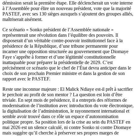
démission serait la première étape. Elle déclencherait un vote interne
à l’Assemblée pour élire un nouveau président, vote que la majorité
PASTEF, avec ses 130 sièges auxquels s’ajoutent des groupes alliés,
maîtriserait aisément.
Ce scénario « Sonko président de l’Assemblée nationale »
représenterait une révolution dans l’équilibre des pouvoirs. Il
disposerait d’un véritable contre-pouvoir institutionnel face à la
présidence de la République, d’une tribune permanente pour
incarner une opposition structurée au gouvernement que Diomaye
Faye s’apprête à former et d’une légitimité constitutionnelle
inattaquable pour préparer la présidentielle de 2029. C’est
précisément ce scénario que le chef de l’État devra anticiper dans le
choix de son prochain Premier ministre et dans la gestion de son
rapport avec le PASTEF.
Reste une inconnue majeure : El Malick Ndiaye est-il prêt à sacrifier
le perchoir au profit de son mentor ? La question est loin d’être
triviale. En sept mois de présidence, il a entrepris des réformes de
modernisation de l’institution avec introduction du vote électronique,
la digitalisation de l’administration, le rayonnement international et
semble avoir trouvé dans ce rôle un espace d’autonomisation
politique propre. Sa position lors de la crise au sein du PASTEF en
mai 2026 est un silence calculé, ni contre Sonko ni contre Diomaye
mais suggère qu’il cherche à préserver ses propres marges de