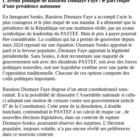
L’avenir politique de Bassirou Diomaye Faye : le pari risqué
d’une présidence autonome
En limogeant Sonko, Bassirou Diomaye Faye a accompli l’acte le
plus courageux et le plus risqué de son mandat. Il a démontré que la
présidence de la République est une institution réelle, pas un avatar
symbolique du leadership du PASTEF. Mais le prix à payer pourrait
être considérable. La coalition qui lui a permis de gouverner depuis
mars 2024 reposait sur une équation: Ousmane Sonko apportait le
parti et la ferveur populaire, Diomaye Faye apportait la légitimité
présidentielle. Sans Sonko, il doit reconstruire une majorité de
gouvernement soit avec des dissidents PASTEF, soit avec des forces
politiques nouvelles, soit une hypothèse extrême avec une partie de
l’opposition traditionnelle. Chacune de ces options comporte des
coûts politiques importants.
Bassirou Diomaye Faye dispose d’un atout constitutionnel sous-
estimé. Il a la possibilité de dissoudre l’Assemblée nationale si celle-
ci adoptait une motion de censure contre son gouvernement (article
87 de la Constitution). Cette arme de la dissolution, à double
tranchant, contraindrait le PASTEF à un calcul de risque car , de
nouvelles élections législatives, dans un contexte de rupture
Diomaye-Sonko, pourraient réserver des surprises. L’électorat
populaire, toujours volatile, n’a pas encore révélé ses préférences
dans ce nouveau contexte.