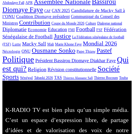
Bassirou
Assemblée Nationale
APR
Abdoulaye Fall
Diomaye Faye
Candidature de Macky Sall à
CAN 2025
CAF
l’ONU
Coalition Diomaye président
Communiqué du Conseil des
Contribution
Ministres
Coupe du Monde 2026
Culture
Dialogue national
Football
Diplomatie
Fédération
Economie
Education
FMI
FSF
Justice
Sénégalaise de Football
La Fédération sénégalaise de football
Mondial 2026
Macky Sall
Lutte
Mali
Marie Khone Faye
(FSF)
Ousmane Sonko
Pastef
Nécrologie
ONU
Pape Thiaw
Politique
Qui
Président Bassirou Diomaye Diakhar Faye
est qui?
Société
Religion
Révision constitutionnelle
Sports
Sénégal
TAS
Touba
Tabaski 2026
Thierno Bocoum
Thierno Alassane Sall
K-RADIO TV est bien plus qu’un simple média.
C’est un espace d’expression libre, de partage
d’idées et de valorisation des voix de notre