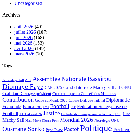
Uncategorized
Archives
août 2026
(49)
juillet 2026
(187)
juin 2026
(168)
mai 2026
(153)
avril 2026
(149)
mars 2026
(70)
Tags
Bassirou
Assemblée Nationale
APR
Abdoulaye Fall
Diomaye Faye
Candidature de Macky Sall à l’ONU
CAN 2025
Coalition Diomaye président
Communiqué du Conseil des Ministres
Contribution
Diplomatie
Coupe du Monde 2026
Culture
Dialogue national
Football
Fédération Sénégalaise de
Education
Economie
FMI
FSF
Justice
Football
Lutte
JOJ Dakar-2026
La Fédération sénégalaise de football (FSF)
Mondial 2026
Macky Sall
ONU
Nécrologie
Mali
Marie Khone Faye
Politique
Ousmane Sonko
Pastef
Président
Pape Thiaw