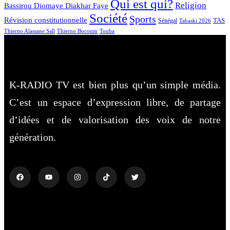
Qui est qui?
Religion
Bassirou Diomaye Diakhar Faye
Société
Sports
Révision constitutionnelle
TAS
Sénégal
Tabaski 2026
Touba
Thierno Alassane Sall
Thierno Bocoum
K-RADIO TV est bien plus qu’un simple média.
C’est un espace d’expression libre, de partage
d’idées et de valorisation des voix de notre
génération.