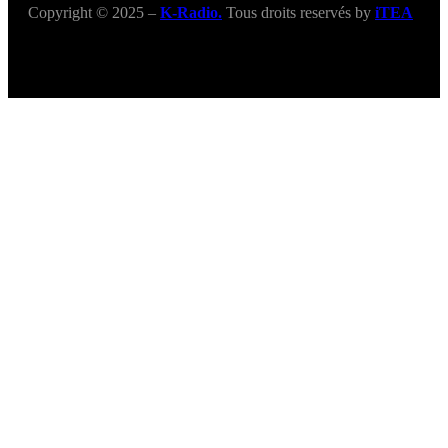
Copyright © 2025 –
K-Radio.
Tous droits reservés by
iTEA
Title
.