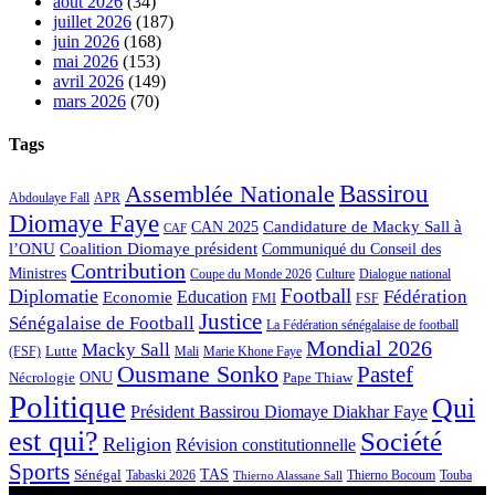
août 2026
(34)
juillet 2026
(187)
juin 2026
(168)
mai 2026
(153)
avril 2026
(149)
mars 2026
(70)
Tags
Bassirou
Assemblée Nationale
APR
Abdoulaye Fall
Diomaye Faye
Candidature de Macky Sall à
CAN 2025
CAF
l’ONU
Coalition Diomaye président
Communiqué du Conseil des
Contribution
Ministres
Coupe du Monde 2026
Culture
Dialogue national
Football
Diplomatie
Fédération
Economie
Education
FMI
FSF
Justice
Sénégalaise de Football
La Fédération sénégalaise de football
Mondial 2026
Macky Sall
Lutte
Mali
Marie Khone Faye
(FSF)
Ousmane Sonko
Pastef
Nécrologie
ONU
Pape Thiaw
Politique
Qui
Président Bassirou Diomaye Diakhar Faye
est qui?
Société
Religion
Révision constitutionnelle
Sports
Sénégal
TAS
Touba
Tabaski 2026
Thierno Bocoum
Thierno Alassane Sall