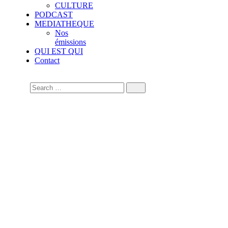
CULTURE
PODCAST
MEDIATHEQUE
Nos
émissions
QUI EST QUI
Contact
Bénin: Patrice Talon,
président sortant, publie