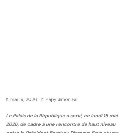
Home
ACTUALITES
Diplomatie parlementaire : Le Sénégal prend la
parole au nom de la Francophonie
mai 19, 2026
Papy Simon Fal
Le Palais de la République a servi, ce lundi 18 mai
2026, de cadre à une rencontre de haut niveau
entre le Président Bassirou Diomaye Faye et une