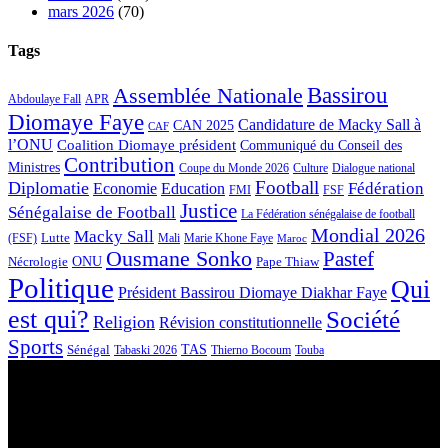
mars 2026
(70)
Tags
Bassirou
Assemblée Nationale
APR
Abdoulaye Fall
Diomaye Faye
Candidature de Macky Sall à
CAN 2025
CAF
l’ONU
Coalition Diomaye président
Communiqué du Conseil des
Contribution
Ministres
Coupe du Monde 2026
Culture
Dialogue national
Football
Diplomatie
Fédération
Economie
Education
FMI
FSF
Justice
Sénégalaise de Football
La Fédération sénégalaise de football
Mondial 2026
Macky Sall
Lutte
Mali
Marie Khone Faye
(FSF)
Maroc
Ousmane Sonko
Pastef
Nécrologie
ONU
Pape Thiaw
Politique
Qui
Président Bassirou Diomaye Diakhar Faye
est qui?
Société
Religion
Révision constitutionnelle
Sports
Sénégal
TAS
Touba
Tabaski 2026
Thierno Bocoum