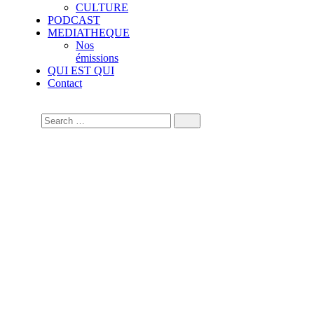
CULTURE
PODCAST
MEDIATHEQUE
Nos
émissions
QUI EST QUI
Contact
Touba : Hizbut
Tarqiyyah mobilise un