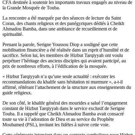
CFA destinée à soutenir les importants travaux engagés au niveau de
la Grande Mosquée de Touba.
La rencontre a été marquée par des séances de lecture du Saint
Coran, des chants religieux et des panégyriques dédiés à Cheikh
Ahmadou Bamba, dans une ambiance de recueillement et de
spiritualité.
Prenant la parole, Serigne Youssou Diop a souligné que cette
mobilisation financière a été réalisée dans un esprit d’humilité et de
sacrifice. Selon lui, les membres de Hizbut Tarqiyyah ont voulu
perpétuer l’héritage des anciens disciples qui avaient participé, au
prix de nombreux efforts, à l’édification de la mosquée.
« Hizbut Tarqiyyah n’a qu’une seule actualité : exécuter les
recommandations du khalife sans hésitation ni murmure », a-t-il
affirmé, réitérant l’attachement de la structure aux enseignements du
guide religieux.
De son côté, le khalife général des mourides a salué l’engagement
constant de Hizbut Tarqiyyah dans le service exclusif de Serigne
Touba. Il a rappelé que Cheikh Ahmadou Bamba avait consacré
toute sa vie à l’adoration de Dieu et au service du Prophète
Mouhamed (PSL), invitant les fidèles à suivre cette voie.
Cette cérémonie intervient dans un contexte symbolique pour Hizbut