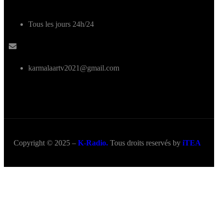
Tous les jours 24h/24
karmalaartv2021@gmail.com
Copyright © 2025 –
K-Radio.
Tous droits reservés by
iTEA