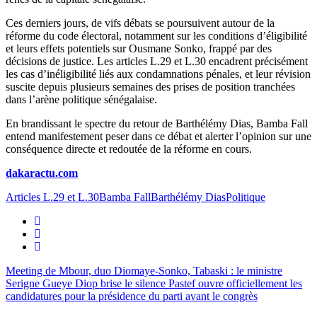
Ces derniers jours, de vifs débats se poursuivent autour de la
réforme du code électoral, notamment sur les conditions d’éligibilité
et leurs effets potentiels sur Ousmane Sonko, frappé par des
décisions de justice. Les articles L.29 et L.30 encadrent précisément
les cas d’inéligibilité liés aux condamnations pénales, et leur révision
suscite depuis plusieurs semaines des prises de position tranchées
dans l’arène politique sénégalaise.
En brandissant le spectre du retour de Barthélémy Dias, Bamba Fall
entend manifestement peser dans ce débat et alerter l’opinion sur une
conséquence directe et redoutée de la réforme en cours.
dakaractu.com
Articles L.29 et L.30
Bamba Fall
Barthélémy Dias
Politique
​Meeting de Mbour, duo Diomaye-Sonko, Tabaski : le ministre
Serigne Gueye Diop brise le silence
Pastef ouvre officiellement les
candidatures pour la présidence du parti avant le congrès