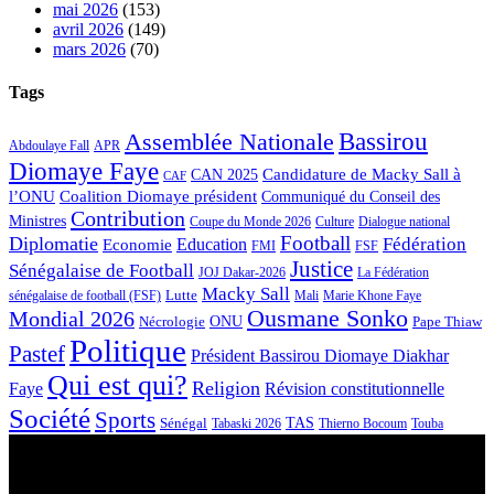
mai 2026
(153)
avril 2026
(149)
mars 2026
(70)
Tags
Bassirou
Assemblée Nationale
APR
Abdoulaye Fall
Diomaye Faye
Candidature de Macky Sall à
CAN 2025
CAF
l’ONU
Coalition Diomaye président
Communiqué du Conseil des
Contribution
Ministres
Coupe du Monde 2026
Culture
Dialogue national
Football
Diplomatie
Fédération
Economie
Education
FMI
FSF
Justice
Sénégalaise de Football
JOJ Dakar-2026
La Fédération
Macky Sall
Lutte
Mali
Marie Khone Faye
sénégalaise de football (FSF)
Ousmane Sonko
Mondial 2026
Nécrologie
ONU
Pape Thiaw
Politique
Pastef
Président Bassirou Diomaye Diakhar
Qui est qui?
Religion
Faye
Révision constitutionnelle
Société
Sports
Sénégal
TAS
Touba
Tabaski 2026
Thierno Bocoum