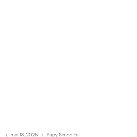
ÉCONOMIQUES
Home
ACTUALITES
Cyberattaque du Trésor public : les transitaires
alertent sur de lourdes conséquences
économiques
mai 13, 2026
Papy Simon Fal