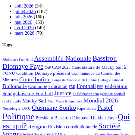
août 2026
(34)
juillet 2026
(187)
juin 2026
(168)
mai 2026
(153)
avril 2026
(149)
mars 2026
(70)
Tags
Bassirou
Assemblée Nationale
APR
Abdoulaye Fall
Diomaye Faye
Candidature de Macky Sall à
CAN 2025
CAF
l’ONU
Coalition Diomaye président
Communiqué du Conseil des
Contribution
Ministres
Coupe du Monde 2026
Culture
Dialogue national
Football
Diplomatie
Fédération
Economie
Education
FMI
FSF
Justice
Sénégalaise de Football
La Fédération sénégalaise de football
Mondial 2026
Macky Sall
Lutte
Mali
Marie Khone Faye
(FSF)
Ousmane Sonko
Pastef
Nécrologie
ONU
Pape Thiaw
Politique
Qui
Président Bassirou Diomaye Diakhar Faye
est qui?
Société
Religion
Révision constitutionnelle
Sports
Sénégal
TAS
Touba