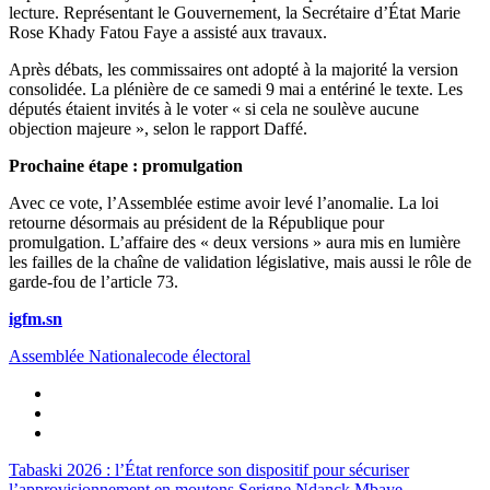
lecture. Représentant le Gouvernement, la Secrétaire d’État Marie
Rose Khady Fatou Faye a assisté aux travaux.
Après débats, les commissaires ont adopté à la majorité la version
consolidée. La plénière de ce samedi 9 mai a entériné le texte. Les
députés étaient invités à le voter « si cela ne soulève aucune
objection majeure », selon le rapport Daffé.
Prochaine étape : promulgation
Avec ce vote, l’Assemblée estime avoir levé l’anomalie. La loi
retourne désormais au président de la République pour
promulgation. L’affaire des « deux versions » aura mis en lumière
les failles de la chaîne de validation législative, mais aussi le rôle de
garde-fou de l’article 73.
igfm.sn
Assemblée Nationale
code électoral
Tabaski 2026 : l’État renforce son dispositif pour sécuriser
l’approvisionnement en moutons
Serigne Ndanck Mbaye,