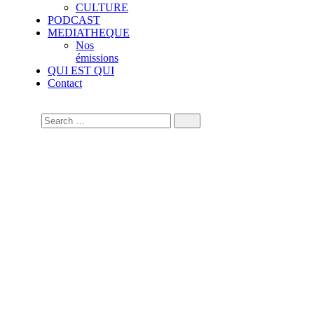
CULTURE
PODCAST
MEDIATHEQUE
Nos
émissions
QUI EST QUI
Contact
Code électoral :
l’Assemblée valide la