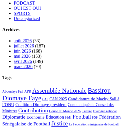
PODCAST
QUI EST QUI
SPORTS
Uncategorized
Archives
août 2026
(33)
juillet 2026
(187)
juin 2026
(168)
mai 2026
(153)
avril 2026
(149)
mars 2026
(70)
Tags
Bassirou
Assemblée Nationale
APR
Abdoulaye Fall
Diomaye Faye
Candidature de Macky Sall à
CAN 2025
CAF
l’ONU
Coalition Diomaye président
Communiqué du Conseil des
Contribution
Ministres
Coupe du Monde 2026
Culture
Dialogue national
Football
Diplomatie
Fédération
Economie
Education
FMI
FSF
Justice
Sénégalaise de Football
La Fédération sénégalaise de football