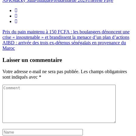
APR
Macky Sall
Politique
Présidentielle 2029
Thérèse Faye
Prix du pain maintenu à 150 FCFA : les boulangers dénoncent une
crise « insoutenable » et brandissent la menace d’un plan d’actions
AIBD : arrivée des trois ex-détenus sénégalais en provenance du
Maroc
Laisser un commentaire
Votre adresse e-mail ne sera pas publiée.
Les champs obligatoires
sont indiqués avec
*