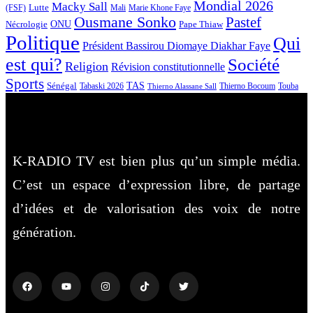
Mondial 2026
Macky Sall
Lutte
Mali
Marie Khone Faye
(FSF)
Ousmane Sonko
Pastef
Nécrologie
ONU
Pape Thiaw
Politique
Qui
Président Bassirou Diomaye Diakhar Faye
est qui?
Société
Religion
Révision constitutionnelle
Sports
Sénégal
TAS
Touba
Tabaski 2026
Thierno Bocoum
Thierno Alassane Sall
K-RADIO TV est bien plus qu’un simple média.
C’est un espace d’expression libre, de partage
d’idées et de valorisation des voix de notre
génération.