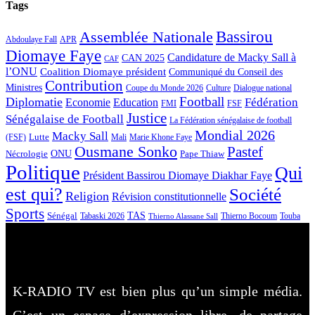
Tags
Bassirou
Assemblée Nationale
APR
Abdoulaye Fall
Diomaye Faye
Candidature de Macky Sall à
CAN 2025
CAF
l’ONU
Coalition Diomaye président
Communiqué du Conseil des
Contribution
Ministres
Coupe du Monde 2026
Culture
Dialogue national
Football
Diplomatie
Fédération
Economie
Education
FMI
FSF
Justice
Sénégalaise de Football
La Fédération sénégalaise de football
Mondial 2026
Macky Sall
Lutte
Mali
Marie Khone Faye
(FSF)
Ousmane Sonko
Pastef
Nécrologie
ONU
Pape Thiaw
Politique
Qui
Président Bassirou Diomaye Diakhar Faye
est qui?
Société
Religion
Révision constitutionnelle
Sports
Sénégal
TAS
Touba
Tabaski 2026
Thierno Bocoum
Thierno Alassane Sall
K-RADIO TV est bien plus qu’un simple média.
C’est un espace d’expression libre, de partage