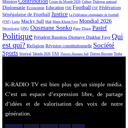
Contribution
Ministres
Coupe du Monde 2026
Culture
Dialogue national
Football
Diplomatie
Fédération
Economie
Education
FMI
FSF
Justice
Sénégalaise de Football
La Fédération sénégalaise de football
Mondial 2026
Macky Sall
Lutte
Mali
Marie Khone Faye
(FSF)
Ousmane Sonko
Pastef
Nécrologie
ONU
Pape Thiaw
Politique
Qui
Président Bassirou Diomaye Diakhar Faye
est qui?
Société
Religion
Révision constitutionnelle
Sports
Sénégal
TAS
Touba
Tabaski 2026
Thierno Bocoum
Thierno Alassane Sall
K-RADIO TV est bien plus qu’un simple média.
C’est un espace d’expression libre, de partage
d’idées et de valorisation des voix de notre
génération.
Facebook
Youtube
Instagram
Tiktok
Twitter