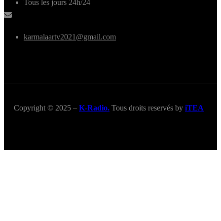
Tous les jours 24h/24
karmalaartv2021@gmail.com
Copyright © 2025 –
K-Radio.
Tous droits reservés by
iTEA
Title
.