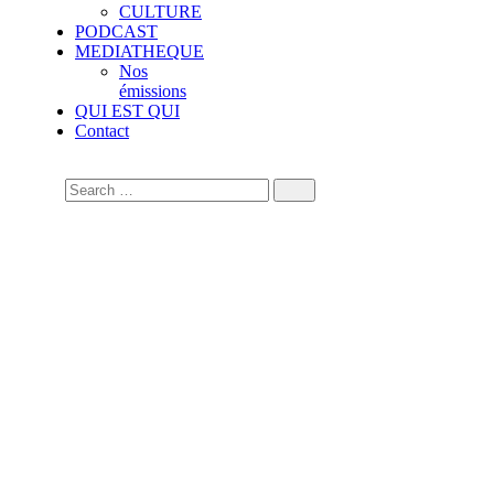
CULTURE
PODCAST
MEDIATHEQUE
Nos
émissions
QUI EST QUI
Contact
Recours au TAS contre
la CAF : les avocats de la