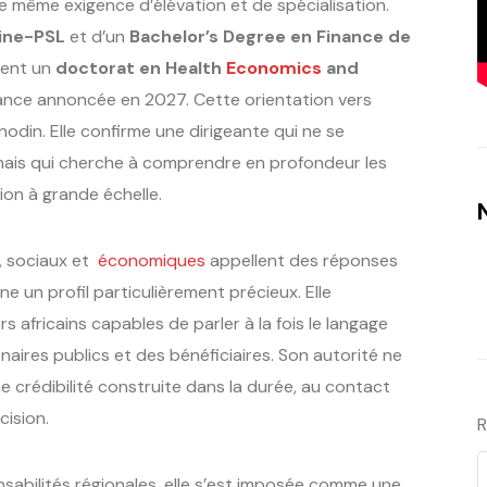
e même exigence d’élévation et de spécialisation.
hine-PSL
et d’un
Bachelor’s Degree en Finance de
ment un
doctorat en Health
Economics
and
ance annoncée en 2027. Cette orientation vers
anodin. Elle confirme une dirigeante qui ne se
mais qui cherche à comprendre en profondeur les
tion à grande échelle.
s, sociaux et
économiques
appellent des réponses
e un profil particulièrement précieux. Elle
 africains capables de parler à la fois le langage
naires publics et des bénéficiaires. Son autorité ne
e crédibilité construite dans la durée, au contact
cision.
R
nsabilités régionales, elle s’est imposée comme une