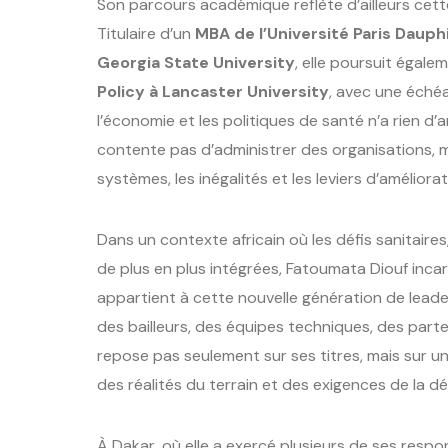
Son parcours académique reflète d’ailleurs cett
Titulaire d’un
MBA de l’Université Paris Daup
Georgia State University
, elle poursuit égale
Policy à Lancaster University
, avec une éché
l’économie et les politiques de santé n’a rien d’
contente pas d’administrer des organisations, 
systèmes, les inégalités et les leviers d’améliora
Dans un contexte africain où les défis sanitaire
de plus en plus intégrées, Fatoumata Diouf incarn
appartient à cette nouvelle génération de leaders
des bailleurs, des équipes techniques, des parte
repose pas seulement sur ses titres, mais sur un
des réalités du terrain et des exigences de la dé
À Dakar, où elle a exercé plusieurs de ses respo