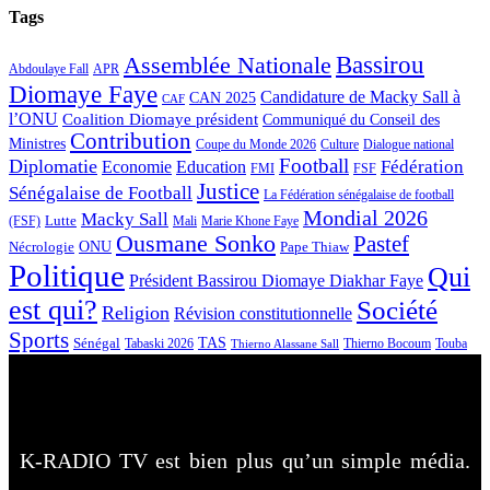
Tags
Bassirou
Assemblée Nationale
APR
Abdoulaye Fall
Diomaye Faye
Candidature de Macky Sall à
CAN 2025
CAF
l’ONU
Coalition Diomaye président
Communiqué du Conseil des
Contribution
Ministres
Coupe du Monde 2026
Culture
Dialogue national
Football
Diplomatie
Fédération
Economie
Education
FMI
FSF
Justice
Sénégalaise de Football
La Fédération sénégalaise de football
Mondial 2026
Macky Sall
Lutte
Mali
Marie Khone Faye
(FSF)
Ousmane Sonko
Pastef
Nécrologie
ONU
Pape Thiaw
Politique
Qui
Président Bassirou Diomaye Diakhar Faye
est qui?
Société
Religion
Révision constitutionnelle
Sports
Sénégal
TAS
Touba
Tabaski 2026
Thierno Bocoum
Thierno Alassane Sall
K-RADIO TV est bien plus qu’un simple média.