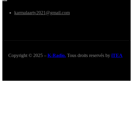
karmalaartv2021@gmail.com
Copyright © 2025 –
K-Radio.
Tous droits reservés by
iTEA
Title
.