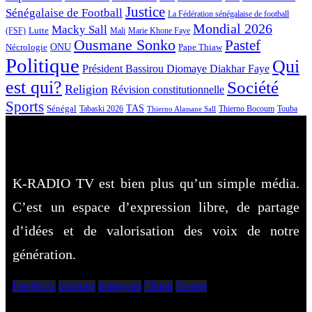
Justice
Sénégalaise de Football
La Fédération sénégalaise de football
Mondial 2026
Macky Sall
Lutte
Mali
Marie Khone Faye
(FSF)
Ousmane Sonko
Pastef
Nécrologie
ONU
Pape Thiaw
Politique
Qui
Président Bassirou Diomaye Diakhar Faye
est qui?
Société
Religion
Révision constitutionnelle
Sports
Sénégal
TAS
Touba
Tabaski 2026
Thierno Bocoum
Thierno Alassane Sall
K-RADIO TV est bien plus qu’un simple média.
C’est un espace d’expression libre, de partage
d’idées et de valorisation des voix de notre
génération.
Facebook
Youtube
Instagram
Tiktok
Twitter