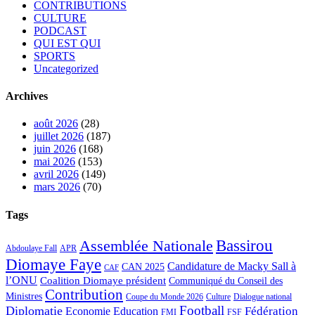
CONTRIBUTIONS
CULTURE
PODCAST
QUI EST QUI
SPORTS
Uncategorized
Archives
août 2026
(28)
juillet 2026
(187)
juin 2026
(168)
mai 2026
(153)
avril 2026
(149)
mars 2026
(70)
Tags
Bassirou
Assemblée Nationale
APR
Abdoulaye Fall
Diomaye Faye
Candidature de Macky Sall à
CAN 2025
CAF
l’ONU
Coalition Diomaye président
Communiqué du Conseil des
Contribution
Ministres
Coupe du Monde 2026
Culture
Dialogue national
Football
Diplomatie
Fédération
Economie
Education
FMI
FSF