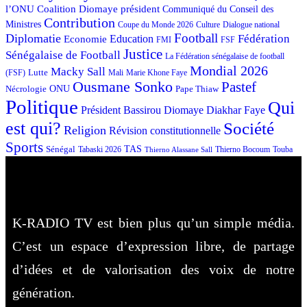
l’ONU
Coalition Diomaye président
Communiqué du Conseil des
Contribution
Ministres
Coupe du Monde 2026
Culture
Dialogue national
Football
Diplomatie
Fédération
Economie
Education
FMI
FSF
Justice
Sénégalaise de Football
La Fédération sénégalaise de football
Mondial 2026
Macky Sall
Lutte
Mali
Marie Khone Faye
(FSF)
Ousmane Sonko
Pastef
Nécrologie
ONU
Pape Thiaw
Politique
Qui
Président Bassirou Diomaye Diakhar Faye
est qui?
Société
Religion
Révision constitutionnelle
Sports
Sénégal
TAS
Touba
Tabaski 2026
Thierno Bocoum
Thierno Alassane Sall
K-RADIO TV est bien plus qu’un simple média.
C’est un espace d’expression libre, de partage
d’idées et de valorisation des voix de notre
génération.