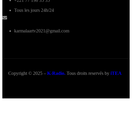
+221 77 198 35 35
Tous les jours 24h/24
karmalaartv2021@gmail.com
Copyright © 2025 –
K-Radio.
Tous droits reservés by
iTEA
Title
.