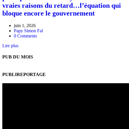
vraies raisons du retard…l’équation qui
bloque encore le gouvernement
juin 1, 2026
Papy Simon Fal
0 Comments
Lire plus
PUB DU MOIS
PUBLIREPORTAGE