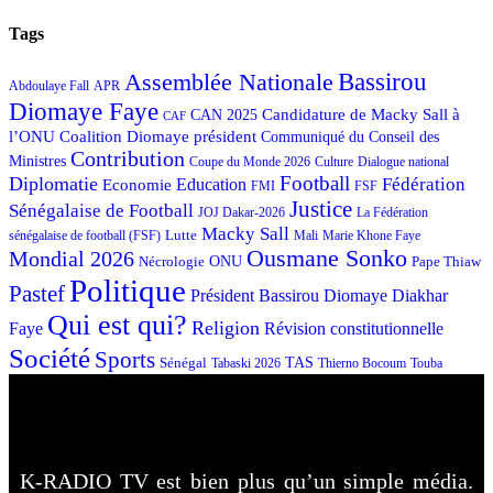
Tags
Bassirou
Assemblée Nationale
APR
Abdoulaye Fall
Diomaye Faye
Candidature de Macky Sall à
CAN 2025
CAF
l’ONU
Coalition Diomaye président
Communiqué du Conseil des
Contribution
Ministres
Coupe du Monde 2026
Culture
Dialogue national
Football
Diplomatie
Fédération
Economie
Education
FMI
FSF
Justice
Sénégalaise de Football
JOJ Dakar-2026
La Fédération
Macky Sall
Lutte
Mali
Marie Khone Faye
sénégalaise de football (FSF)
Ousmane Sonko
Mondial 2026
Nécrologie
ONU
Pape Thiaw
Politique
Pastef
Président Bassirou Diomaye Diakhar
Qui est qui?
Religion
Faye
Révision constitutionnelle
Société
Sports
Sénégal
TAS
Touba
Tabaski 2026
Thierno Bocoum
K-RADIO TV est bien plus qu’un simple média.