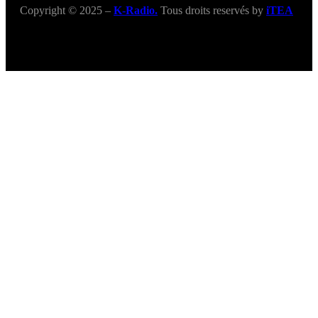
Copyright © 2025 –
K-Radio.
Tous droits reservés by
iTEA
Title
.