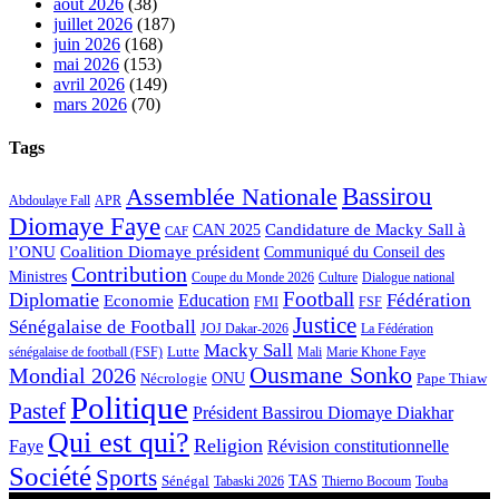
août 2026
(38)
juillet 2026
(187)
juin 2026
(168)
mai 2026
(153)
avril 2026
(149)
mars 2026
(70)
Tags
Bassirou
Assemblée Nationale
APR
Abdoulaye Fall
Diomaye Faye
Candidature de Macky Sall à
CAN 2025
CAF
l’ONU
Coalition Diomaye président
Communiqué du Conseil des
Contribution
Ministres
Coupe du Monde 2026
Culture
Dialogue national
Football
Diplomatie
Fédération
Economie
Education
FMI
FSF
Justice
Sénégalaise de Football
JOJ Dakar-2026
La Fédération
Macky Sall
Lutte
Mali
Marie Khone Faye
sénégalaise de football (FSF)
Ousmane Sonko
Mondial 2026
Nécrologie
ONU
Pape Thiaw
Politique
Pastef
Président Bassirou Diomaye Diakhar
Qui est qui?
Religion
Faye
Révision constitutionnelle
Société
Sports
Sénégal
TAS
Touba
Tabaski 2026
Thierno Bocoum