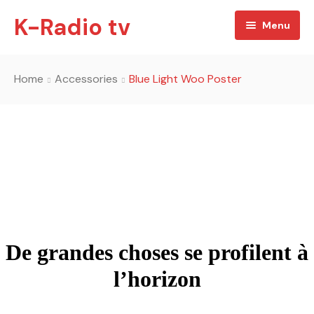
K-Radio tv
Menu
Accueil
Home
Accessories
Blue Light Woo Poster
A propos
ACTUALITES
PODCAST
CONTRIBUTIONS
MEDIATHEQUE
SPORTS
QUI EST QUI
CULTURE
Nos émissions
De grandes choses se profilent à
Contact
l’horizon