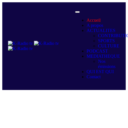
Accueil
A propos
ACTUALITES
CONTRIBUTI
SPORTS
CULTURE
PODCAST
MEDIATHEQUE
Nos
émissions
QUI EST QUI
Contact